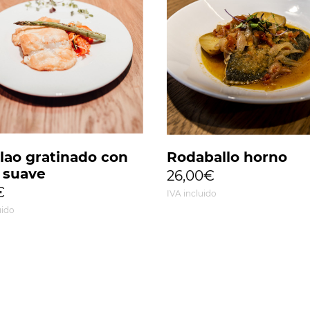
lao gratinado con
Rodaballo horno
i suave
26,00€
€
IVA incluido
uido