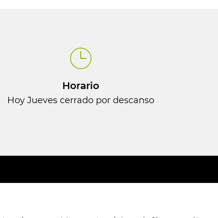
Horario
Hoy Jueves cerrado por descanso
Condiciones de
compra