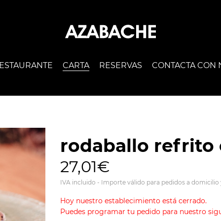
ESTAURANTE
CARTA
RESERVAS
CONTACTA CON
rodaballo refrito
27,01€
IVA incluido - Importe válido para pedidos a domicilio
Hoy nuestro establecimiento está cerrado.
Puedes programar tu pedido para nuestro sigui