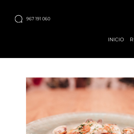
967 191 060
INICIO
R