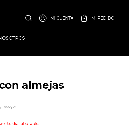
MI CUENTA
MI PEDIDO
 NOSOTROS
 con almejas
 y recoger
ente día laborable.