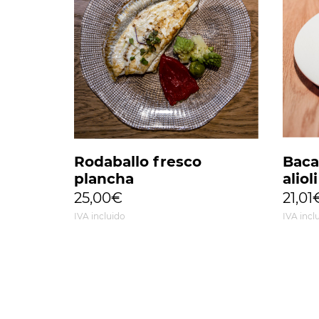
Rodaballo fresco
Baca
plancha
aliol
25,00€
21,01
IVA incluido
IVA incl