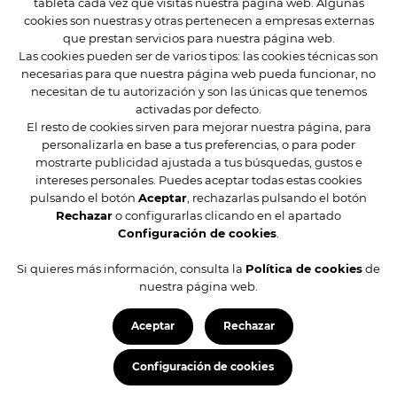
tableta cada vez que visitas nuestra página web. Algunas
Mis datos
cookies son nuestras y otras pertenecen a empresas externas
Mis direcciones
que prestan servicios para nuestra página web.
Las cookies pueden ser de varios tipos: las cookies técnicas son
necesarias para que nuestra página web pueda funcionar, no
Condiciones de compra
necesitan de tu autorización y son las únicas que tenemos
Preguntas frecuentes
activadas por defecto.
Contacta
El resto de cookies sirven para mejorar nuestra página, para
personalizarla en base a tus preferencias, o para poder
mostrarte publicidad ajustada a tus búsquedas, gustos e
intereses personales. Puedes aceptar todas estas cookies
pulsando el botón
Aceptar
, rechazarlas pulsando el botón
Rechazar
o configurarlas clicando en el apartado
Configuración de cookies
.
Si quieres más información, consulta la
Política de cookies
de
© 2026 Restaurante Azabache
nuestra página web.
Aviso legal
Sus datos seguros
Aceptar
Rechazar
Protección de datos
Política de cookies
Configuración de cookies