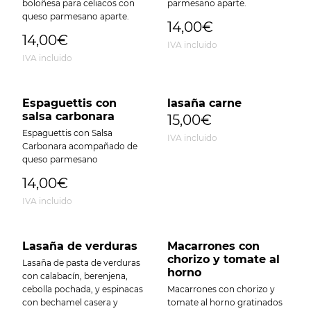
boloñesa para celiacos con
parmesano aparte.
queso parmesano aparte.
14,00€
14,00€
IVA incluido
IVA incluido
Espaguettis con
lasaña carne
salsa carbonara
15,00€
Espaguettis con Salsa
IVA incluido
Carbonara acompañado de
queso parmesano
14,00€
IVA incluido
Lasaña de verduras
Macarrones con
chorizo y tomate al
Lasaña de pasta de verduras
horno
con calabacín, berenjena,
cebolla pochada, y espinacas
Macarrones con chorizo y
con bechamel casera y
tomate al horno gratinados