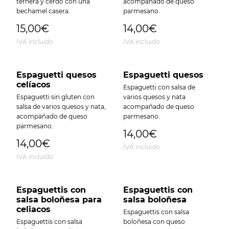
ternera y cerdo con una
acompañado de queso
bechamel casera.
parmesano.
15,00€
14,00€
IVA incluido
IVA incluido
Espaguetti quesos
Espaguetti quesos
celíacos
Espaguetti con salsa de
Espaguetti sin gluten con
varios quesos y nata
salsa de varios quesos y nata,
acompañado de queso
acompàñado de queso
parmesano.
parmesano.
14,00€
14,00€
IVA incluido
IVA incluido
Espaguettis con
Espaguettis con
salsa boloñesa para
salsa boloñesa
celiacos
Espaguettis con salsa
Espaguettis con salsa
boloñesa con queso