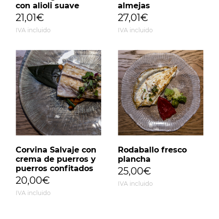
con alioli suave
almejas
21,01€
27,01€
IVA incluido
IVA incluido
Corvina Salvaje con
Rodaballo fresco
crema de puerros y
plancha
puerros confitados
25,00€
20,00€
IVA incluido
IVA incluido