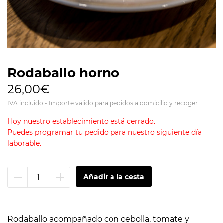
Rodaballo horno
26,00€
IVA incluido - Importe válido para pedidos a domicilio y recoger
Hoy nuestro establecimiento está cerrado.
Puedes programar tu pedido para nuestro siguiente día
laborable.
Quitar
Añadir
unidad
unidad
Rodaballo acompañado con cebolla, tomate y