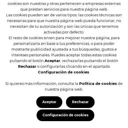
Mis pedidos
cookies son nuestras y otras pertenecen a empresas externas
Mis datos
que prestan servicios para nuestra página web.
Las cookies pueden ser de varios tipos: las cookies técnicas son
Mis direcciones
necesarias para que nuestra página web pueda funcionar, no
necesitan de tu autorización y son las únicas que tenemos
Condiciones de compra
activadas por defecto.
El resto de cookies sirven para mejorar nuestra página, para
Preguntas frecuentes
personalizarla en base a tus preferencias, o para poder
Contacta
mostrarte publicidad ajustada a tus búsquedas, gustos e
intereses personales. Puedes aceptar todas estas cookies
pulsando el botón
Aceptar
, rechazarlas pulsando el botón
Rechazar
o configurarlas clicando en el apartado
Configuración de cookies
.
Si quieres más información, consulta la
Política de cookies
de
nuestra página web.
© 2026 Restaurante Azabache
Aviso legal
Aceptar
Rechazar
Sus datos seguros
Protección de datos
Configuración de cookies
Política de cookies